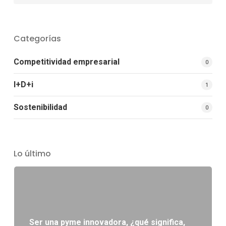
Categorías
Competitividad empresarial
0
I+D+i
1
Sostenibilidad
0
Lo último
Ser una pyme innovadora, ¿qué significa,