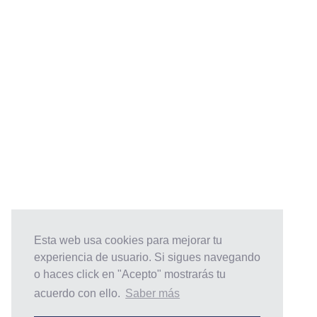
Servici
Financi
Equipo
Certificación
Ayudas
Contac
Empleo
Datisio
Mesai
Esta web usa cookies para mejorar tu
experiencia de usuario. Si sigues navegando
o haces click en "Acepto" mostrarás tu
acuerdo con ello.
Saber más