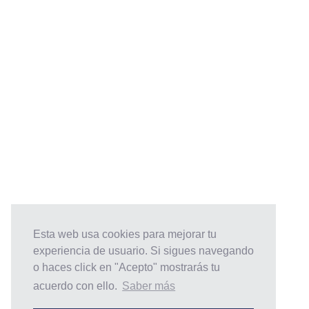
Servici
Financi
Equipo
Certificación
Ayudas
Contac
Empleo
Datisio
Mesai
Esta web usa cookies para mejorar tu
experiencia de usuario. Si sigues navegando
o haces click en "Acepto" mostrarás tu
acuerdo con ello.
Saber más