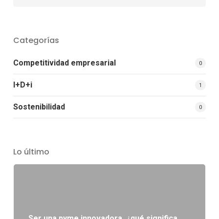
Categorías
Competitividad empresarial
0
I+D+i
1
Sostenibilidad
0
Lo último
Ser una pyme innovadora, ¿qué significa,