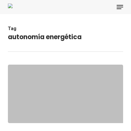
Skip
Menu
to
main
content
Tag
autonomía energética